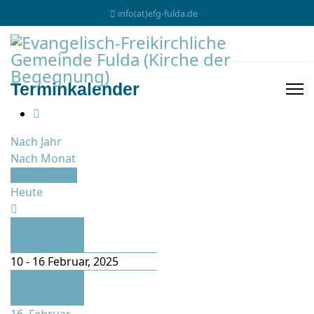
info(at)efg-fulda.de
Terminkalender
Nach Jahr
Nach Monat
Nach Woche
Heute
Vorherige
Woche
10 - 16 Februar, 2025
Folgende
Woche