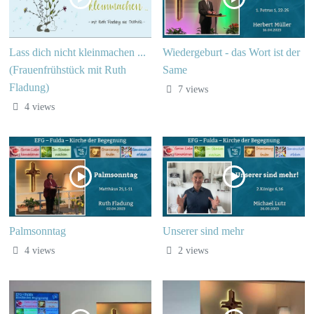
Lass dich nicht kleinmachen ...
Wiedergeburt - das Wort ist der
(Frauenfrühstück mit Ruth
Same
Fladung)
7 views
4 views
Palmsonntag
Unserer sind mehr
4 views
2 views