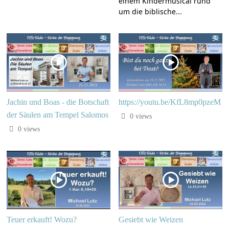
einem Kindermusical rund
um die biblische...
Jachin und Boas - die Botschaft
https://youtu.be/KfL8mp0pzeM
der Säulen am Tempel Salomos
0 views
0 views
Teuer erkauft! Wozu?
Gesiebt wie Weizen