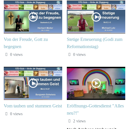
Von der Freude, Gott zu
Stetige Erneuerung (Godi zum
begegnen
Reformationstag)
0 views
0 views
Vom tauben und stummen Geist
Eröffnungs-Gottesdienst "Alles
neu?!"
0 views
2 views