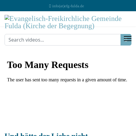
info(at)efg-fulda.de
Und hätte der Liebe nicht ...