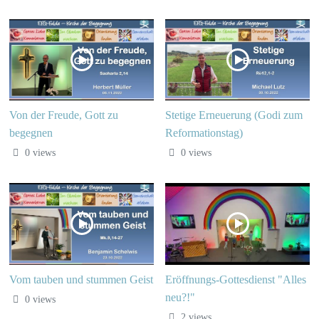
Von der Freude, Gott zu
Stetige Erneuerung (Godi zum
begegnen
Reformationstag)
0 views
0 views
Vom tauben und stummen Geist
Eröffnungs-Gottesdienst "Alles
neu?!"
0 views
2 views