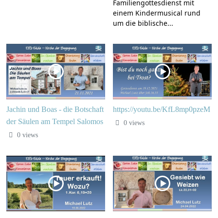
Familiengottesdienst mit
einem Kindermusical rund
um die biblische...
Jachin und Boas - die Botschaft
https://youtu.be/KfL8mp0pzeM
der Säulen am Tempel Salomos
0 views
0 views