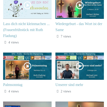
Lass dich nicht kleinmachen ...
Wiedergeburt - das Wort ist der
(Frauenfrühstück mit Ruth
Same
Fladung)
7 views
4 views
Palmsonntag
Unserer sind mehr
4 views
2 views