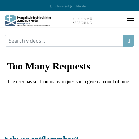
info(at)efg-fulda.de
Schwer entflammbar?