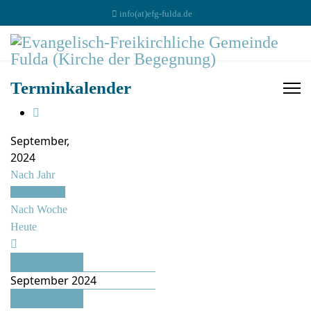
info(at)efg-fulda.de
Terminkalender
September,
2024
Nach Jahr
Nach Monat
Nach Woche
Heute
August
September 2024
Oktober