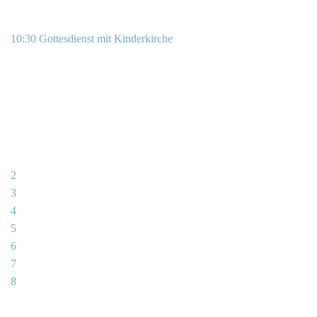
10:30 Gottesdienst mit Kinderkirche
2
3
4
5
6
7
8