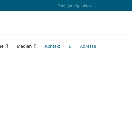
info(at)efg-fulda.de
ne
Medien
Kontakt
Adresse